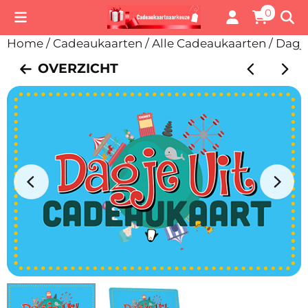
Cookievoorkeuren zijn momenteel gesloten.
0
Home
/
Cadeaukaarten
/
Alle Cadeaukaarten
/
Dagje
OVERZICHT