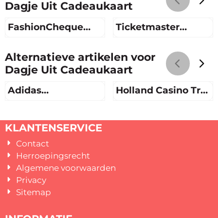
Dagje Uit Cadeaukaart
FashionCheque
Ticketmaster
Blauw
Cadeaukaart
Prijs niet zichtbaar
Prijs niet zichtbaar
Alternatieve artikelen voor
Dagje Uit Cadeaukaart
Adidas
Holland Casino Try
Cadeaukaart
Out experience €25
Prijs niet zichtbaar
Prijs niet zichtbaar
KLANTENSERVICE
Contact
Herroepingsrecht
Algemene voorwaarden
Privacy
Sitemap