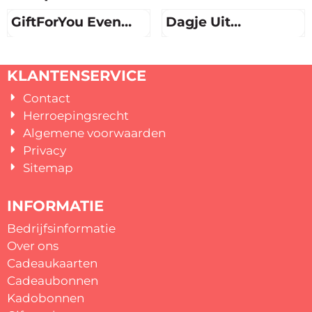
GiftForYou Even
Dagje Uit
Weg
Cadeaukaart
Prijs niet zichtbaar
Prijs niet zichtbaar
KLANTENSERVICE
Contact
Herroepingsrecht
Algemene voorwaarden
Privacy
Sitemap
INFORMATIE
Bedrijfsinformatie
Over ons
Cadeaukaarten
Cadeaubonnen
Kadobonnen