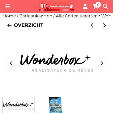
Cookievoorkeuren zijn momenteel gesloten.
0
Home
/
Cadeaukaarten
/
Alle Cadeaukaarten
/
Wond
OVERZICHT