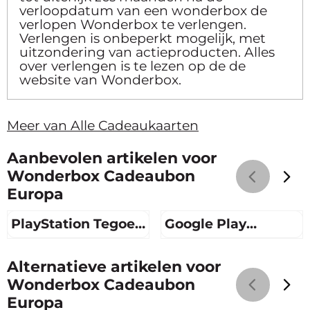
verloopdatum van een wonderbox de
verlopen Wonderbox te verlengen.
Verlengen is onbeperkt mogelijk, met
uitzondering van actieproducten. Alles
over verlengen is te lezen op de de
website van Wonderbox.
Meer van Alle Cadeaukaarten
Aanbevolen artikelen voor
Wonderbox Cadeaubon
Europa
PlayStation Tegoed
Google Play
10 euro
Cadeaukaart 15
Prijs niet zichtbaar
Prijs niet zichtbaar
Euro
Alternatieve artikelen voor
Wonderbox Cadeaubon
Europa