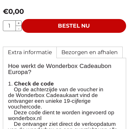
€
0,00
Aantal
+
BESTEL NU
-
Extra informatie
Bezorgen en afhalen
Hoe werkt de Wonderbox Cadeaubon
Europa?
1.
Check de code
Op de achterzijde van de voucher in
de Wonderbox Cadeaukaart vind de
ontvanger een unieke 19-cijferige
vouchercode.
Deze code dient te worden ingevoerd op
wonderbox.nl
De ontvanger ziet direct de verloopdatum