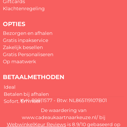
Giftcards
Klachtenregeling
OPTIES
Bezorgen en afhalen
Gratis inpakservice
Zakelijk besellen
Gratis
Personaliseren
Op maatwerk
BETAALMETHODEN
Ideal
Betalen bij afhalen
KvK: 89811577 - Btw: NL865119107B01
Sofort. En meer.
De waardering van
www.cadeaukaartnaarkeuze.nl/ bij
WebwinkelKeur Reviews
is 8.9/10 gebaseerd op