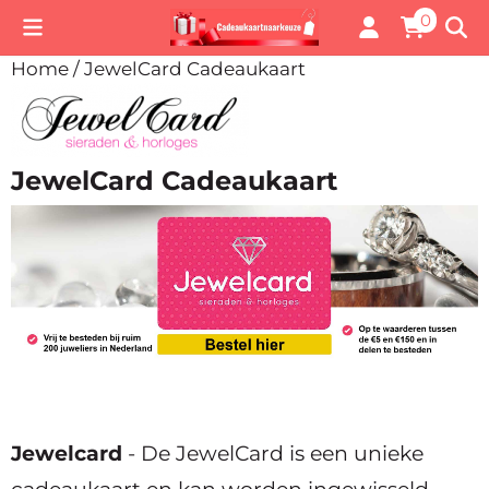
Cookievoorkeuren zijn momenteel gesloten.
0
Home
/
JewelCard Cadeaukaart
JewelCard Cadeaukaart
Jewelcard
- De JewelCard is een unieke