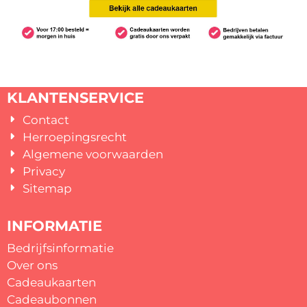
KLANTENSERVICE
Contact
Herroepingsrecht
Algemene voorwaarden
Privacy
Sitemap
INFORMATIE
Bedrijfsinformatie
Over ons
Cadeaukaarten
Cadeaubonnen