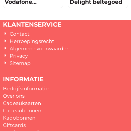
Vodafone
Delight beltegoed
beltegoed
Prijs niet zichtbaar
Prijs niet zichtbaar
KLANTENSERVICE
Contact
Herroepingsrecht
Algemene voorwaarden
Privacy
Sitemap
INFORMATIE
Bedrijfsinformatie
Over ons
Cadeaukaarten
Cadeaubonnen
Kadobonnen
Giftcards