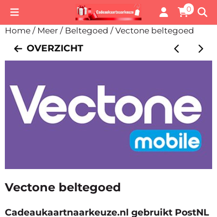
Cookievoorkeuren zijn momenteel gesloten.
0
Home
/
Meer
/
Beltegoed
/
Vectone beltegoed
OVERZICHT
Vectone beltegoed
Cadeaukaartnaarkeuze.nl gebruikt PostNL