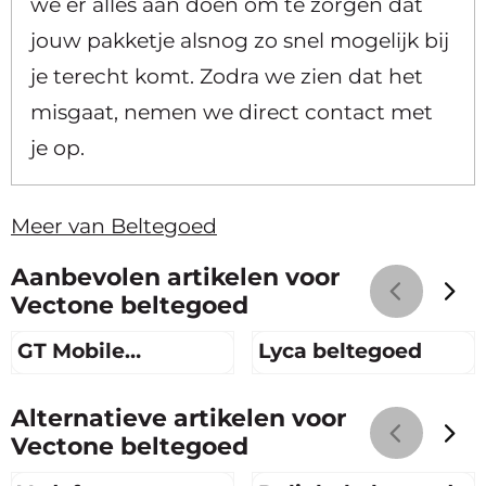
we er alles aan doen om te zorgen dat
jouw pakketje alsnog zo snel mogelijk bij
je terecht komt. Zodra we zien dat het
misgaat, nemen we direct contact met
je op.
Meer van Beltegoed
Aanbevolen artikelen voor
Vectone beltegoed
GT Mobile
Lyca beltegoed
beltegoed
Prijs niet zichtbaar
Prijs niet zichtbaar
Alternatieve artikelen voor
Vectone beltegoed