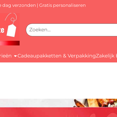
e dag verzonden
|
Gratis personaliseren
Zoeken
rieën
Cadeaupakketten & Verpakking
Zakelijk 