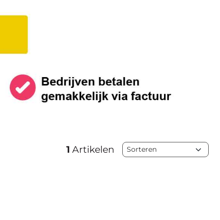
Sorteermethode
1
Artikelen