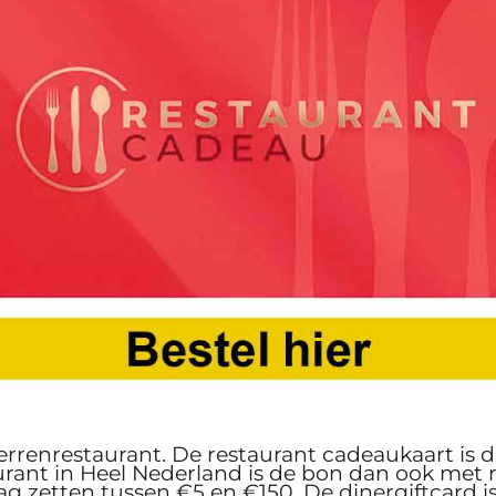
terrenrestaurant. De restaurant cadeaukaart is 
urant in Heel Nederland is de bon dan ook met 
 zetten tussen €5 en €150. De dinergiftcard is 