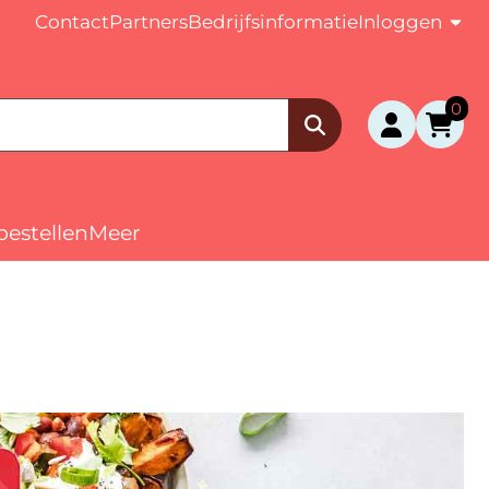
Contact
Partners
Bedrijfsinformatie
Inloggen
0
bestellen
Meer