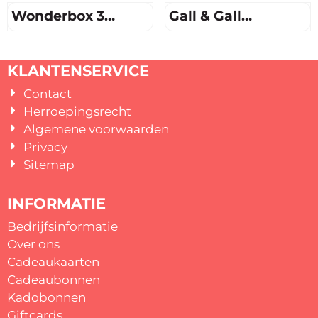
Wonderbox 3
Gall & Gall
Dagen Er Tussenuit
Cadeaukaart
Prijs niet zichtbaar
Prijs niet zichtbaar
KLANTENSERVICE
Contact
Herroepingsrecht
Algemene voorwaarden
Privacy
Sitemap
INFORMATIE
Bedrijfsinformatie
Over ons
Cadeaukaarten
Cadeaubonnen
Kadobonnen
Giftcards