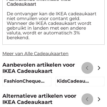
Cadeaukaart
De ontvanger kan de IKEA cadeaukaart
niet omruilen voor contant geld.
Wanneer de IKEA cadeaukaart wordt
gebruikt in landen met een andere
valuta, wordt er automatisch 3%
berekend.
Meer van Alle Cadeaukaarten
Aanbevolen artikelen voor
IKEA Cadeaukaart
FashionCheque
KidsCadeau
Roze
giftcard
Prijs niet zichtbaar
Prijs niet zichtbaar
Alternatieve artikelen voor
IKEA Cadeaukaart