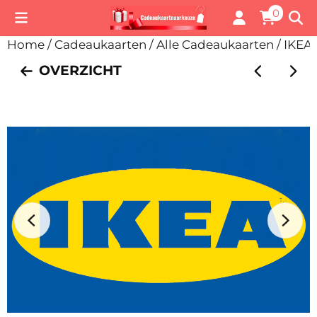
Cookievoorkeuren zijn momenteel gesloten.
0
Home
/
Cadeaukaarten
/
Alle Cadeaukaarten
/
IKEA
OVERZICHT