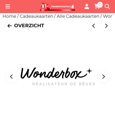
Cookievoorkeuren zijn momenteel gesloten.
0
Home
/
Cadeaukaarten
/
Alle Cadeaukaarten
/
Wond
OVERZICHT